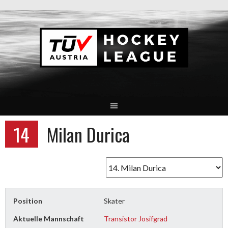
Springe
zum
Inhalt
14
Milan Durica
Position
Skater
Aktuelle Mannschaft
Transistor Josifgrad