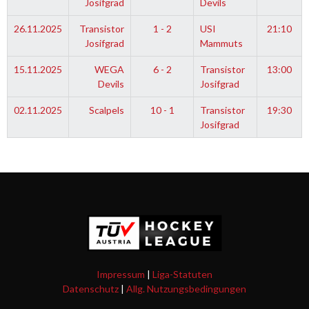
Josifgrad
Devils
26.11.2025
Transistor
1 - 2
USI
21:10
Josifgrad
Mammuts
15.11.2025
WEGA
6 - 2
Transistor
13:00
Devils
Josifgrad
02.11.2025
Scalpels
10 - 1
Transistor
19:30
Josifgrad
Impressum
|
Liga-Statuten
Datenschutz
|
Allg. Nutzungsbedingungen