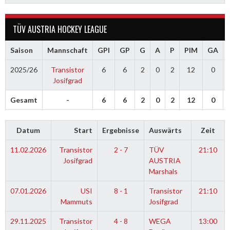
TÜV AUSTRIA HOCKEY LEAGUE
Saison
Mannschaft
GPI
GP
G
A
P
PIM
GA
2025/26
Transistor
6
6
2
0
2
12
0
Josifgrad
Gesamt
-
6
6
2
0
2
12
0
Datum
Start
Ergebnisse
Auswärts
Zeit
11.02.2026
Transistor
2 - 7
TÜV
21:10
Josifgrad
AUSTRIA
Marshals
07.01.2026
USI
8 - 1
Transistor
21:10
Mammuts
Josifgrad
29.11.2025
Transistor
4 - 8
WEGA
13:00