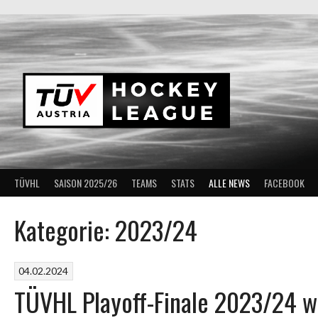
Springe
zum
Inhalt
TÜVHL
SAISON 2025/26
TEAMS
STATS
ALLE NEWS
FACEBOOK
Kategorie:
2023/24
04.02.2024
TÜVHL Playoff-Finale 2023/24 w