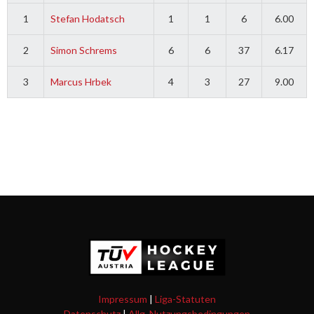
1
Stefan Hodatsch
1
1
6
6.00
2
Simon Schrems
6
6
37
6.17
3
Marcus Hrbek
4
3
27
9.00
Impressum
|
Liga-Statuten
Datenschutz
|
Allg. Nutzungsbedingungen