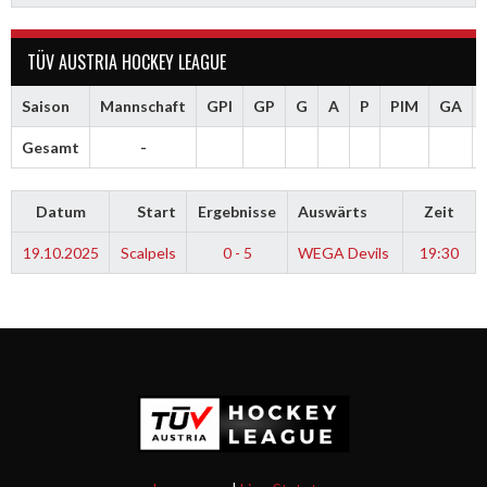
TÜV AUSTRIA HOCKEY LEAGUE
Saison
Mannschaft
GPI
GP
G
A
P
PIM
GA
Gesamt
-
Datum
Start
Ergebnisse
Auswärts
Zeit
19.10.2025
Scalpels
0 - 5
WEGA Devils
19:30