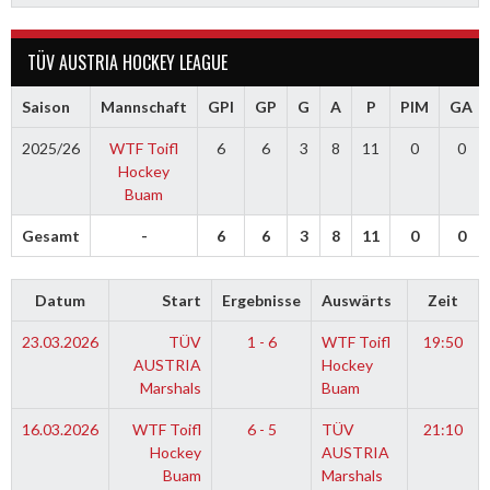
TÜV AUSTRIA HOCKEY LEAGUE
Saison
Mannschaft
GPI
GP
G
A
P
PIM
GA
2025/26
WTF Toifl
6
6
3
8
11
0
0
Hockey
Buam
Gesamt
-
6
6
3
8
11
0
0
Datum
Start
Ergebnisse
Auswärts
Zeit
23.03.2026
TÜV
1 - 6
WTF Toifl
19:50
AUSTRIA
Hockey
Marshals
Buam
16.03.2026
WTF Toifl
6 - 5
TÜV
21:10
Hockey
AUSTRIA
Buam
Marshals