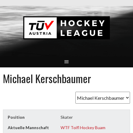
Springe
zum
Inhalt
Michael Kerschbaumer
Position
Skater
Aktuelle Mannschaft
WTF Toifl Hockey Buam