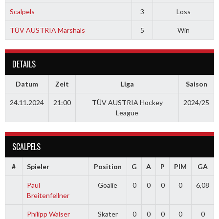
Scalpels
3
Loss
TÜV AUSTRIA Marshals
5
Win
DETAILS
Datum
Zeit
Liga
Saison
24.11.2024
21:00
TÜV AUSTRIA Hockey
2024/25
League
SCALPELS
#
Spieler
Position
G
A
P
PIM
GA
Paul
Goalie
0
0
0
0
6,08
Breitenfellner
Philipp Walser
Skater
0
0
0
0
0