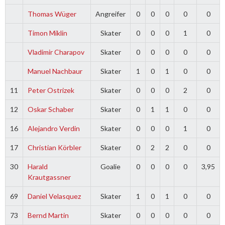
Thomas Wüger
Angreifer
0
0
0
0
0
Timon Miklin
Skater
0
0
0
1
0
Vladimir Charapov
Skater
0
0
0
0
0
Manuel Nachbaur
Skater
1
0
1
0
0
11
Peter Ostrizek
Skater
0
0
0
2
0
12
Oskar Schaber
Skater
0
1
1
0
0
16
Alejandro Verdin
Skater
0
0
0
1
0
17
Christian Körbler
Skater
0
2
2
0
0
30
Harald
Goalie
0
0
0
0
3,95
Krautgassner
69
Daniel Velasquez
Skater
1
0
1
0
0
73
Bernd Martin
Skater
0
0
0
0
0