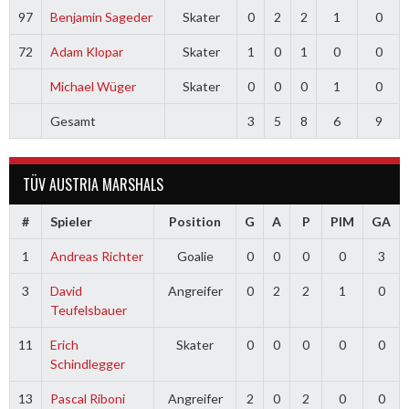
97
Benjamin Sageder
Skater
0
2
2
1
0
72
Adam Klopar
Skater
1
0
1
0
0
Michael Wüger
Skater
0
0
0
1
0
Gesamt
3
5
8
6
9
TÜV AUSTRIA MARSHALS
#
Spieler
Position
G
A
P
PIM
GA
1
Andreas Richter
Goalie
0
0
0
0
3
3
David
Angreifer
0
2
2
1
0
Teufelsbauer
11
Erich
Skater
0
0
0
0
0
Schindlegger
13
Pascal Riboni
Angreifer
2
0
2
0
0