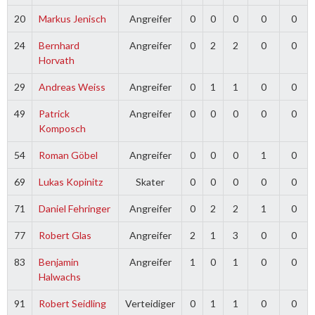
20
Markus Jenisch
Angreifer
0
0
0
0
0
24
Bernhard
Angreifer
0
2
2
0
0
Horvath
29
Andreas Weiss
Angreifer
0
1
1
0
0
49
Patrick
Angreifer
0
0
0
0
0
Komposch
54
Roman Göbel
Angreifer
0
0
0
1
0
69
Lukas Kopinitz
Skater
0
0
0
0
0
71
Daniel Fehringer
Angreifer
0
2
2
1
0
77
Robert Glas
Angreifer
2
1
3
0
0
83
Benjamin
Angreifer
1
0
1
0
0
Halwachs
91
Robert Seidling
Verteidiger
0
1
1
0
0