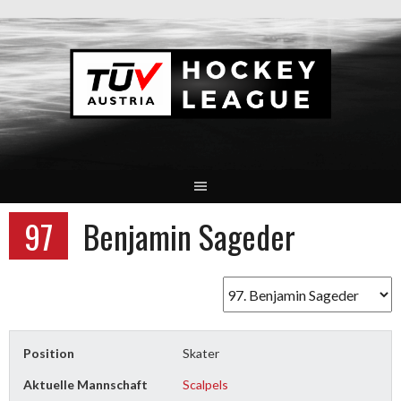
Springe
zum
Inhalt
97
Benjamin Sageder
Position
Skater
Aktuelle Mannschaft
Scalpels