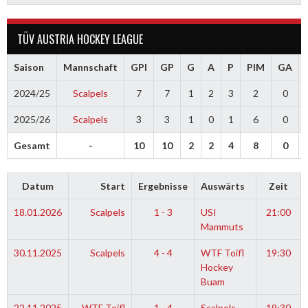
TÜV AUSTRIA HOCKEY LEAGUE
Saison
Mannschaft
GPI
GP
G
A
P
PIM
GA
2024/25
Scalpels
7
7
1
2
3
2
0
2025/26
Scalpels
3
3
1
0
1
6
0
Gesamt
-
10
10
2
2
4
8
0
Datum
Start
Ergebnisse
Auswärts
Zeit
18.01.2026
Scalpels
1 - 3
USI
21:00
Mammuts
30.11.2025
Scalpels
4 - 4
WTF Toifl
19:30
Hockey
Buam
22.11.2025
WTF Toifl
1 - 4
Scalpels
19:30